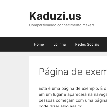
Pular
para
Kaduzi.us
o
conteúdo
Compartilhando conhecimento maker!
Home
Lojinha
Redes Sociais
Página de exe
Esta é uma página de exemplo. É d
em um lugar e aparecerá na navega
pessoas começam com uma página qu
pode dizer algo assim: