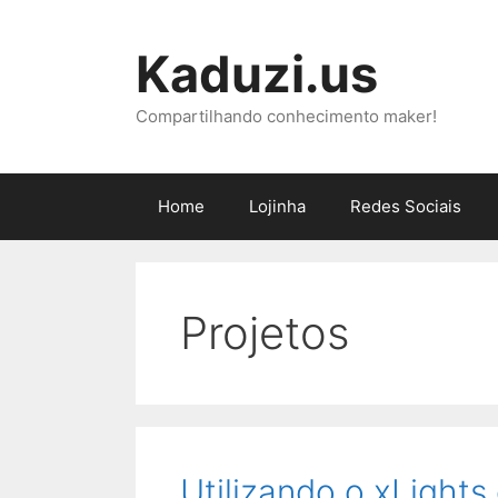
Pular
para
Kaduzi.us
o
conteúdo
Compartilhando conhecimento maker!
Home
Lojinha
Redes Sociais
Projetos
Utilizando o xLight