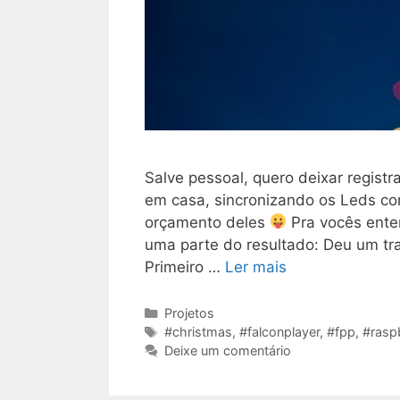
Salve pessoal, quero deixar regist
em casa, sincronizando os Leds co
orçamento deles
Pra vocês ente
uma parte do resultado: Deu um tra
Primeiro …
Ler mais
Categorias
Projetos
Tags
#christmas
,
#falconplayer
,
#fpp
,
#rasp
Deixe um comentário