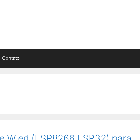
Contato
s e Wled (ESP8266 ESP32) para