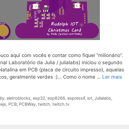
uco aqui com vocês e contar como fiquei “milionário”.
al Laboratório da Julia / julialabs) iniciou o segundo
atalina em PCB (placa de circuito impresso), aquelas
icos, geralmente verdes :)… Como o nome …
Ler mais
diy
,
eletroblocks
,
esp32
,
esp8266
,
espressif
,
iot
,
Julialabs
,
ejs
,
PCB
,
PCBWay
,
twitch
,
twitch.tv