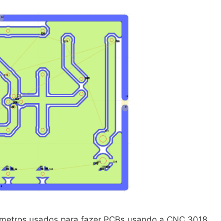
rametros usados para fazer PCBs usando a CNC 3018