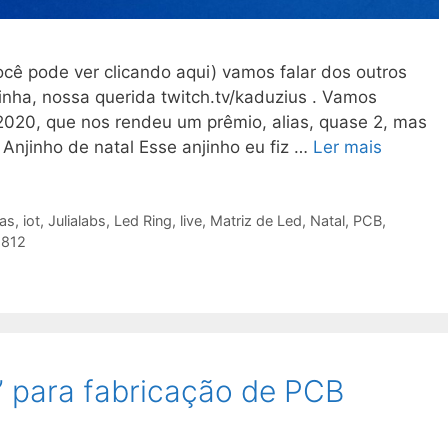
ocê pode ver clicando aqui) vamos falar dos outros
xinha, nossa querida twitch.tv/kaduzius . Vamos
020, que nos rendeu um prêmio, alias, quase 2, mas
 Anjinho de natal Esse anjinho eu fiz …
Ler mais
sas
,
iot
,
Julialabs
,
Led Ring
,
live
,
Matriz de Led
,
Natal
,
PCB
,
812
 para fabricação de PCB