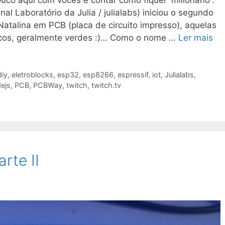
uco aqui com vocês e contar como fiquei “milionário”.
al Laboratório da Julia / julialabs) iniciou o segundo
atalina em PCB (placa de circuito impresso), aquelas
icos, geralmente verdes :)… Como o nome …
Ler mais
diy
,
eletroblocks
,
esp32
,
esp8266
,
espressif
,
iot
,
Julialabs
,
ejs
,
PCB
,
PCBWay
,
twitch
,
twitch.tv
rte II