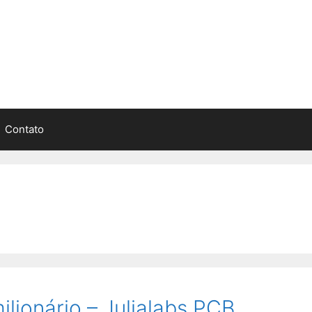
Contato
ilionário – Julialabs PCB