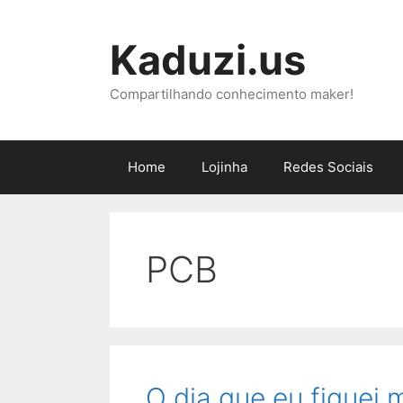
Pular
para
Kaduzi.us
o
conteúdo
Compartilhando conhecimento maker!
Home
Lojinha
Redes Sociais
PCB
O dia que eu fiquei m