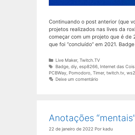
Continuando o post anterior (que v
projetos realizados nas lives da ro
começar com um projeto que é de 2
que foi “concluído” em 2021. Badge
Categorias
Live Maker
,
Twitch.TV
Tags
Badge
,
diy
,
esp8266
,
Internet das Coi
PCBWay
,
Pomodoro
,
Timer
,
twitch.tv
,
ws2
Deixe um comentário
Anotações “mentais”
22 de janeiro de 2022
Por
kadu