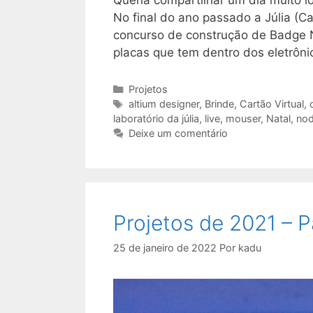
Queria compartilhar um dia muito lo
No final do ano passado a Júlia (Can
concurso de construção de Badge N
placas que tem dentro dos eletrôn
Categorias
Projetos
Tags
altium designer
,
Brinde
,
Cartão Virtual
,
laboratório da júlia
,
live
,
mouser
,
Natal
,
nod
Deixe um comentário
Projetos de 2021 – Pa
25 de janeiro de 2022
Por
kadu