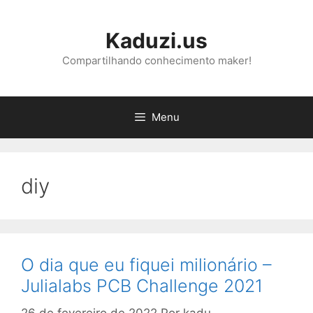
Pular
para
Kaduzi.us
o
conteúdo
Compartilhando conhecimento maker!
Menu
diy
O dia que eu fiquei milionário –
Julialabs PCB Challenge 2021
26 de fevereiro de 2022
Por
kadu