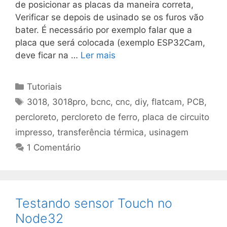
de posicionar as placas da maneira correta,
Verificar se depois de usinado se os furos vão
bater. É necessário por exemplo falar que a
placa que será colocada (exemplo ESP32Cam,
deve ficar na …
Ler mais
Categorias
Tutoriais
Tags
3018
,
3018pro
,
bcnc
,
cnc
,
diy
,
flatcam
,
PCB
,
percloreto
,
percloreto de ferro
,
placa de circuito
impresso
,
transferência térmica
,
usinagem
1 Comentário
Testando sensor Touch no
Node32