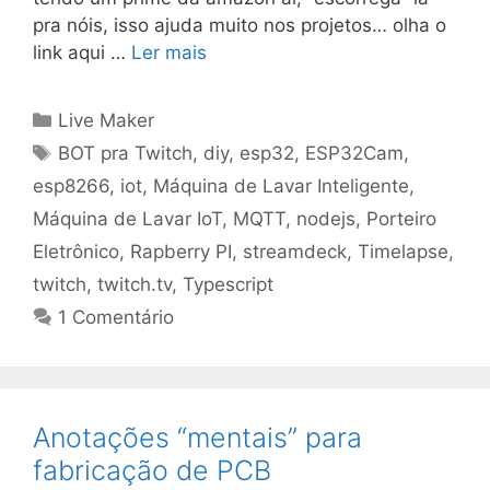
pra nóis, isso ajuda muito nos projetos… olha o
link aqui …
Ler mais
Categorias
Live Maker
Tags
BOT pra Twitch
,
diy
,
esp32
,
ESP32Cam
,
esp8266
,
iot
,
Máquina de Lavar Inteligente
,
Máquina de Lavar IoT
,
MQTT
,
nodejs
,
Porteiro
Eletrônico
,
Rapberry PI
,
streamdeck
,
Timelapse
,
twitch
,
twitch.tv
,
Typescript
1 Comentário
Anotações “mentais” para
fabricação de PCB