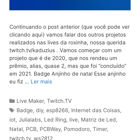
Continuando o post anterior (que você pode ver
clicando aqui) vamos falar dos outros projetos
realizados nas lives da roxinha, nossa querida
twitch.tv/kaduzius . Vamos começar com um
projeto que é de 2020, que nos rendeu um
prêmio, alias, quase 2, mas que foi “concluído”
em 2021. Badge Anjinho de natal Esse anjinho
eu fiz …
Ler mais
Categorias
Live Maker
,
Twitch.TV
Tags
Badge
,
diy
,
esp8266
,
Internet das Coisas
,
iot
,
Julialabs
,
Led Ring
,
live
,
Matriz de Led
,
Natal
,
PCB
,
PCBWay
,
Pomodoro
,
Timer
,
twitch.tv
,
ws2812