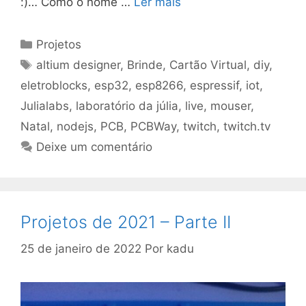
:)… Como o nome …
Ler mais
Categorias
Projetos
Tags
altium designer
,
Brinde
,
Cartão Virtual
,
diy
,
eletroblocks
,
esp32
,
esp8266
,
espressif
,
iot
,
Julialabs
,
laboratório da júlia
,
live
,
mouser
,
Natal
,
nodejs
,
PCB
,
PCBWay
,
twitch
,
twitch.tv
Deixe um comentário
Projetos de 2021 – Parte II
25 de janeiro de 2022
Por
kadu